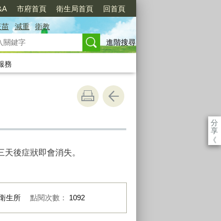
&A
市府首頁
衛生局首頁
回首頁
疫苗
減重
衛教
進階搜尋
服務
分
享
《
三天後症狀即會消失。
衛生所
點閱次數：
1092