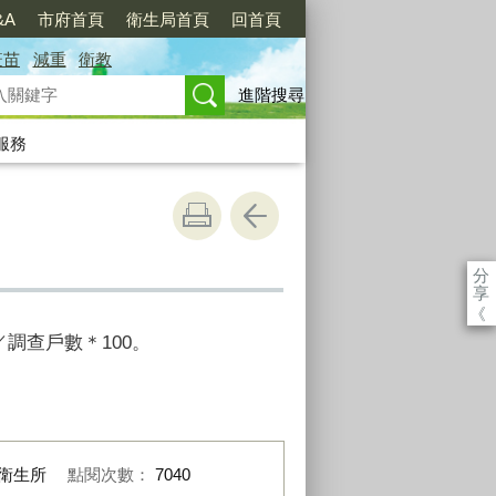
&A
市府首頁
衛生局首頁
回首頁
疫苗
減重
衛教
進階搜尋
服務
分
享
《
調查戶數＊100。
衛生所
點閱次數：
7040